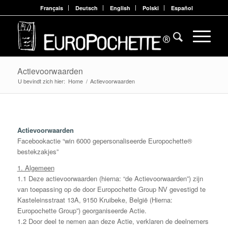
Français
Deutsch
English
Polski
Español
Actievoorwaarden
U bevindt zich hier:
Home
/
Actievoorwaarden
Actievoorwaarden
Facebookactie “win 6000 gepersonaliseerde Europochette®
bestekzakjes”
1. Algemeen
1.1 Deze actievoorwaarden (hierna: “de Actievoorwaarden”) zijn
van toepassing op de door Europochette Group NV gevestigd te
Kasteleinsstraat 13A, 9150 Kruibeke, België (Hierna:
Europochette Group”) georganiseerde Actie.
1.2 Door deel te nemen aan deze Actie, verklaren de deelnemers